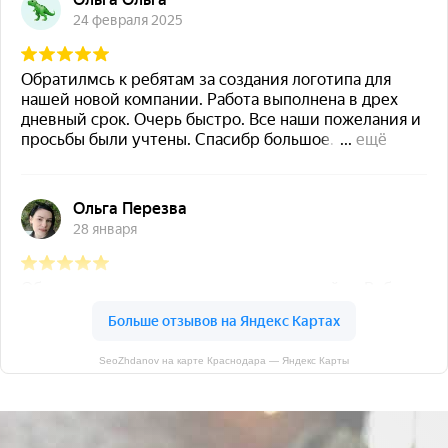
SeoZhdanov на карте Краснодара — Яндекс Карты