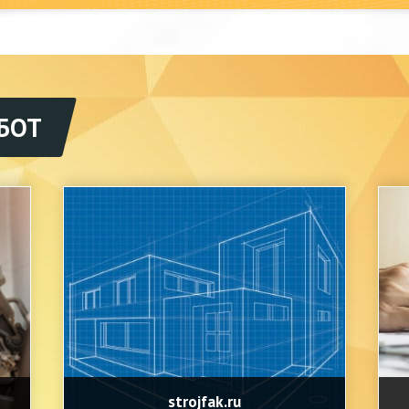
БОТ
strojfak.ru