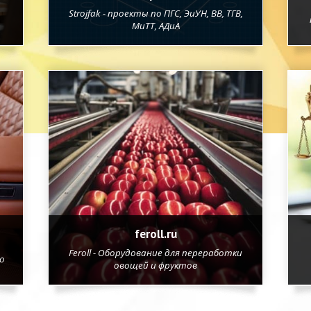
Strojfak - проекты по ПГС, ЭиУН, ВВ, ТГВ,
МиТТ, АДиА
feroll.ru
Feroll - Оборудование для переработки
о
овощей и фруктов