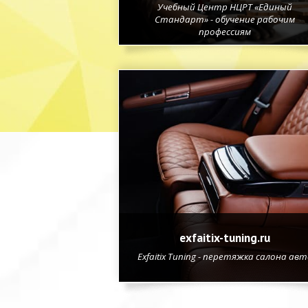
Учебный Центр НЦРТ «Единый
Стандарт» - обучение рабочим
профессиям
exfaitix-tuning.ru
Exfaitix Tuning - перетяжка салона авт