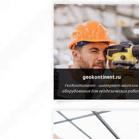
geokontinent.ru
ГеоКонтинент - интернет-магазин
оборудования для геодезических рабо