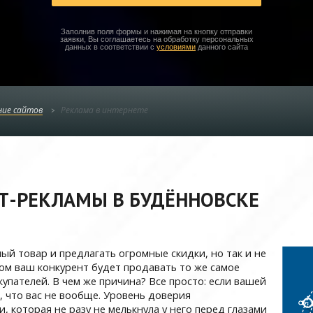
Заполнив поля формы и нажимая на кнопку отправки
заявки, Вы соглашаетесь на обработку персональных
данных в соответствии с
условиями
данного сайта
ие сайтов
Реклама в интернете
Т-РЕКЛАМЫ В БУДЁННОВСКЕ
й товар и предлагать огромные скидки, но так и не
дом ваш конкурент будет продавать то же самое
упателей. В чем же причина? Все просто: если вашей
, что вас не вообще. Уровень доверия
, которая не разу не мелькнула у него перед глазами