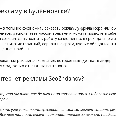
рекламу в Будённовске?
– в попытке сэкономить заказать рекламу у фрилансера или об
рентов, располагаете массой времени и можете позволить себе
согласится выполнить работу качественно, в срок, да еще и з
овы: никаких гарантий, сорванные сроки, пустые обещания, в 
ущенная прибыль.
ованная рекламная компания, которая выведет вас в лидеры 
v с радостью ответят на ваш звонок.
интернет-рекламы SeoZhdanov?
, что вы платите деньги не за «розовые замки» и далекие пер
срок.
ех, кто уже успел поинтересоваться сколько может стоить р
. Все просто: наши клиенты платят только за реально продела