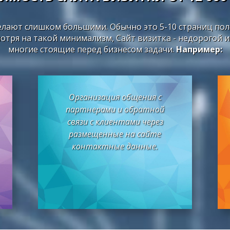
делают слишком большими. Обычно это 5-10 страниц п
отря на такой минимализм, Сайт визитка - недорогой 
многие стоящие перед бизнесом задачи.
Например:
Организация общения с
партнерами и обратной
связи с клиентами через
размещенные на сайте
контактные данные.