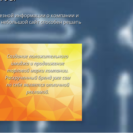
олезной информации о компании и
и небольшой сайт способен решать
Создание положительного
имиджа и продвижение
торговой марки компании.
Раскрученный бренд уже сам
по себе является отличной
рекламой.