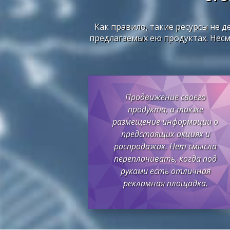
Как правило, такие ресурсы не 
предлагаемых ею продуктах. Несм
Продвижение своего
продукта, а также
размещение информации о
предстоящих акциях и
распродажах. Нет смысла
переплачивать, когда под
руками есть отличная
рекламная площадка.