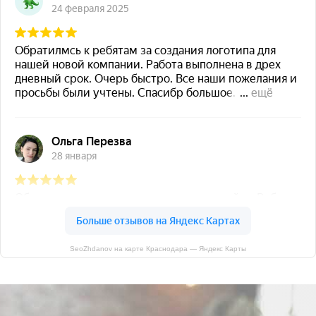
SeoZhdanov на карте Краснодара — Яндекс Карты