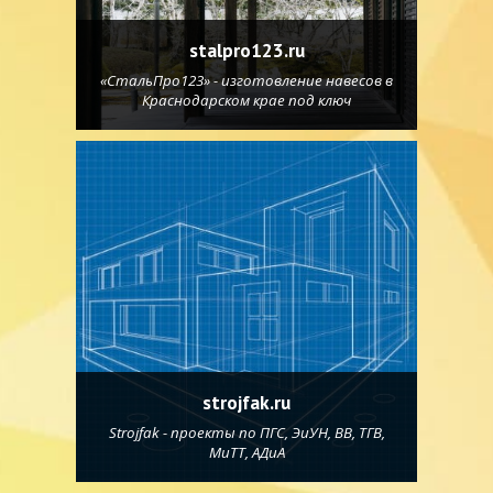
stalpro123.ru
«СтальПро123» - изготовление навесов в
Краснодарском крае под ключ
strojfak.ru
Strojfak - проекты по ПГС, ЭиУН, ВВ, ТГВ,
МиТТ, АДиА