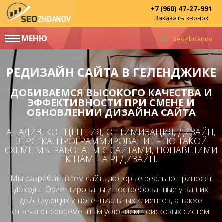
+7 (960) 47-27-991
Заказать звонок
МЕНЮ
SeoZhdanov
РЕДИЗАЙН САЙТА В ГЕЛЕНДЖИКЕ
ДОБИВАЕМСЯ ВЫСОКОГО КАЧЕСТВА И
ЭФФЕКТИВНОСТИ ПРИ СМЕНЕ И
ОБНОВЛЕНИИ ДИЗАЙНА САЙТА
АНАЛИЗ, КОНЦЕПЦИЯ, ОПТИМИЗАЦИЯ, ДИЗАЙН,
ВЁРСТКА, ПРОГРАММИРОВАНИЕ - ПО ТАКОЙ
СХЕМЕ МЫ РАБОТАЕМ С САЙТАМИ, ПОПАВШИМИ
К НАМ НА РЕДИЗАЙН.
Мы разрабатываем сайты, которые реально приносят
доходы. Ориентированы и востребованные у ваших
действующих и потенциальных клиентов, а также
отвечают современным условиям поисковых систем.