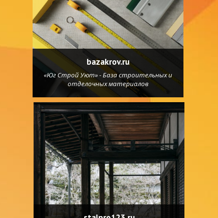
bazakrov.ru
«Юг Строй Уют» - База строительных и
отделочных материалов
stalpro123.ru