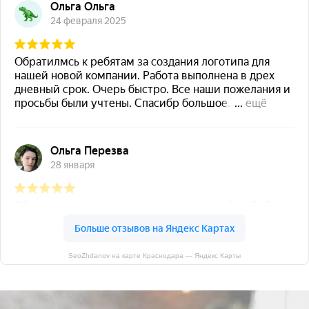
SeoZhdanov на карте Краснодара — Яндекс Карты