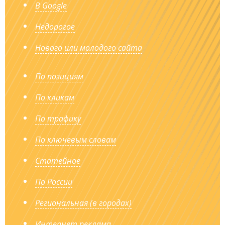
В Google
Недорогое
Нового или молодого сайта
По позициям
По кликам
По трафику
По ключевым словам
Статейное
По России
Региональная (в городах)
Интернет реклама