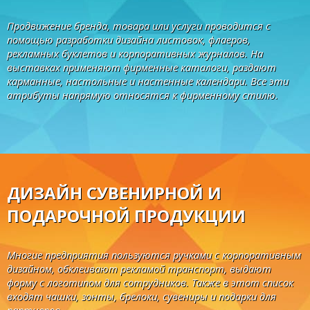
Продвижение бренда, товара или услуги проводится с
помощью разработки дизайна листовок, флаеров,
рекламных буклетов и корпоративных журналов. На
выставках применяют фирменные каталоги, раздают
карманные, настольные и настенные календари. Все эти
атрибуты напрямую относятся к фирменному стилю.
ДИЗАЙН СУВЕНИРНОЙ И
ПОДАРОЧНОЙ ПРОДУКЦИИ
Многие предприятия пользуются ручками с корпоративным
дизайном, обклеивают рекламой транспорт, выдают
форму с логотипом для сотрудников. Также в этот список
входят чашки, зонты, брелоки, сувениры и подарки для
партнеров.