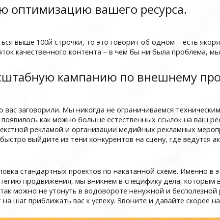
ю оптимизацию вашего ресурса.
ься выше 100й строчки, то это говорит об одном – есть якоря
ток качественного контента – в чем бы ни была проблема, мы
асштабную кампанию по внешнему пр
 о вас заговорили. Мы никогда не ограничиваемся техническ
 появилось как можно больше естественных ссылок на ваш рес
екстной рекламой и организации медийных рекламных меропри
 быстро выйдите из тени конкурентов на сцену, где ведутся 
повка стандартных проектов по накатанной схеме. Именно в э
атегию продвижения, мы вникнем в специфику дела, которым в
так можно не утонуть в водовороте ненужной и бесполезной 
 на шаг приближать вас к успеху. Звоните и давайте скорее н