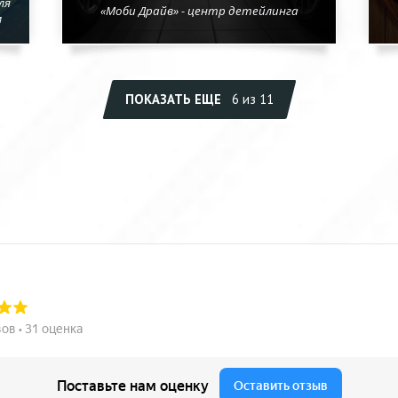
ля
«Моби Драйв» - центр детейлинга
м
ПОКАЗАТЬ ЕЩЕ
6 из 11