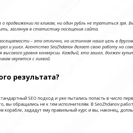
ет о продвижении по кликам, ни один рубль не тратиться зря.
ить, заглянув в статистику посещения сайта.
посещаемости – это отлично, но истинная наша цель в другом
рел и ушел. Агентство SeoZhdanov делает свою работу на со
 высокого уровня конверсии. Каждый, кто зашел, должен купит
икам окупятся с лихвой.
ого результата?
стандартный SEO подход и уже пытались попасть в число перв
его, вы обращались не к тем исполнителям. В SeoZhdanov раб
 корабле, зададут ему правильный курс и вы, наконец, доплы