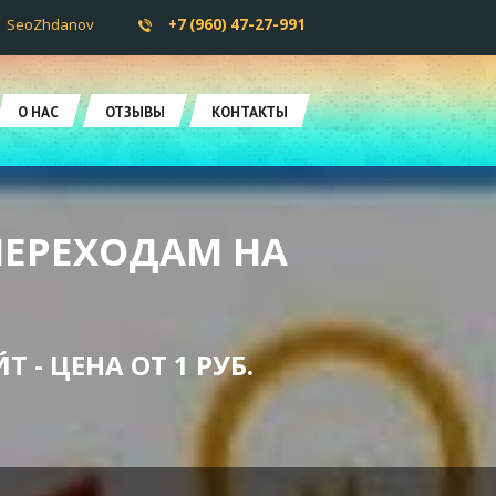
SeoZhdanov
+7 (960) 47-27-991
О НАС
ОТЗЫВЫ
КОНТАКТЫ
ПЕРЕХОДАМ НА
 - ЦЕНА ОТ 1 РУБ.