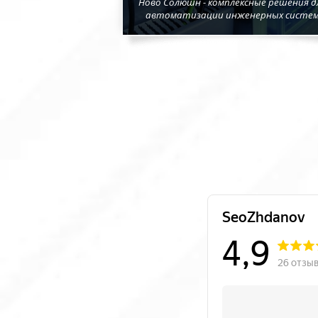
Ново Солюшн - комплексные решения д
автоматизации инженерных систе