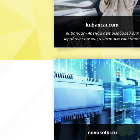
kubancar.com
KubanCar - Аренда автомобилей для
юридических лиц и частных клиенто
novosolkr.ru