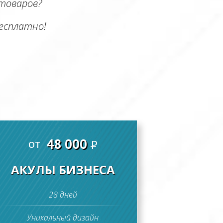
 товаров?
есплатно!
48 000
от
P
АКУЛЫ БИЗНЕСА
28 дней
Уникальный дизайн