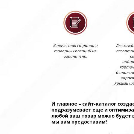
Количество страниц и
Для кажд
товарных позиций не
ассорти
ограничено.
с
индив
карточ
детальн
харак
яркими и
И главное – сайт-каталог созда
подразумевает еще и оптимизац
любой ваш товар можно будет в
мы вам предоставим!