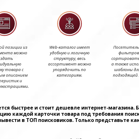
ой позиции из
Web-каталог имеет
Посетитель
мента можно
удобную и логичную
фильтров
оздать
структуру, весь
сортировать
идуальную
ассортимент можно
а также исп
ку товара с
упорядочить по
шаблоны дл
ым описанием
категориям.
подходящей 
теристик и
ллюстрациями.
ется быстрее и стоит дешевле интернет-магазина. 
ию каждой карточки товара под требования поиско
ывести в ТОП поисковиков. Только представьте ка