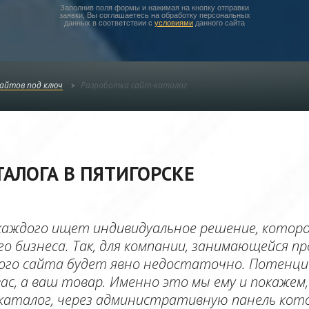
Заполнив поля формы и нажимая на кнопку отправки
заявки, Вы соглашаетесь на обработку персональных
данных в соответствии с
условиями
данного сайта
сайтов под ключ
Разработка сайт-каталог
ТАЛОГА В ПЯТИГОРСКЕ
я каждого ищет индивидуальное решение, котор
о бизнеса. Так, для компании, занимающейся п
ого сайта будет явно недостаточно. Потенци
вас, а ваш товар. Именно это мы ему и покажем,
аталог, через административную панель кото