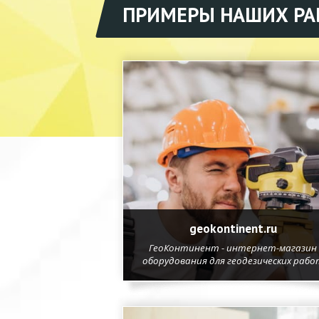
ПРИМЕРЫ НАШИХ РА
geokontinent.ru
ГеоКонтинент - интернет-магазин
оборудования для геодезических рабо