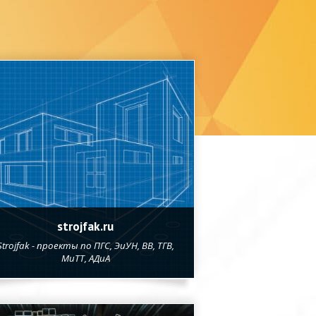
strojfak.ru
Strojfak - проекты по ПГС, ЭиУН, ВВ, ТГВ,
МиТТ, АДиА