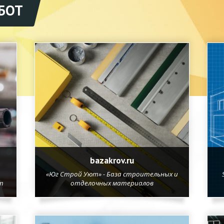
БОТ
bazakrov.ru
«Юг Строй Уют» - База строительных и
т
отделочных материалов