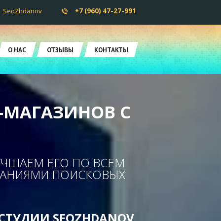
SeoZhdanov
+7 (960) 47-27-991
О НАС
ОТЗЫВЫ
КОНТАКТЫ
-МАГАЗИНОВ С
УЧШАЕМ ЕГО ПО ВСЕМ
ВАНИЯМИ ПОИСКОВЫХ
Б СТУДИИ SEOZHDANOV