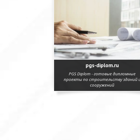
pgs-diplom.ru
PGS Diplom - готовые дипломные
проекты по строительству зданий 
сооружений