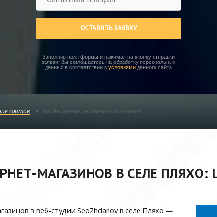
ОСТАВИТЬ ЗАЯВКУ
Заполнив поля формы и нажимая на кнопку отправки
заявки, Вы соглашаетесь на обработку персональных
данных в соответствии с
условиями
данного сайта
ие сайтов
Продвижение интернет-магазинов
НЕТ-МАГАЗИНОВ В СЕЛЕ ПЛЯХО: Ц
газинов в веб-студии SeoZhdanov в селе Пляхо —