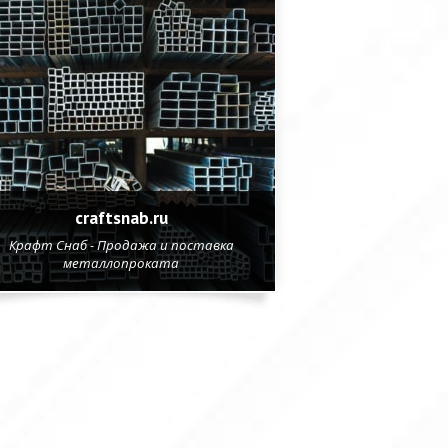
craftsnab.ru
Крафт Снаб - Продажа и поставка
металлопроката