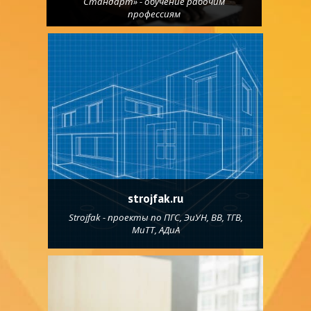
Стандарт» - обучение рабочим
профессиям
strojfak.ru
Strojfak - проекты по ПГС, ЭиУН, ВВ, ТГВ,
МиТТ, АДиА