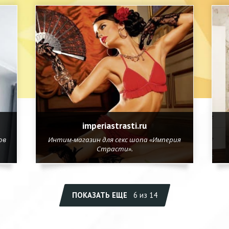
imperiastrasti.ru
ов
Интим-магазин для секс шопа «Империя
Страсти».
ПОКАЗАТЬ ЕЩЕ
6 из 14