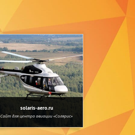
solaris-aero.ru
Сайт для центра авиации «Солярис»