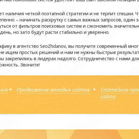
т наличия четкой поэтапной стратегии и не терпит спешки.
епенно – начинать раскрутку с самых важных запросов, один 
нуться от фильтров поисковых систем и сэкономить значител
 день, но зато будут расти стабильно и уверенно.
фику в агентство SeoZhdanov, вы получите современный мно
не ищем простых решений и нам не нужны быстрые результат
вы закрепились в лидерах надолго. Сотрудничество с нами док
ожность. Звоните!
ина
Продвижение молодых сайтов
Статейное про
сайта