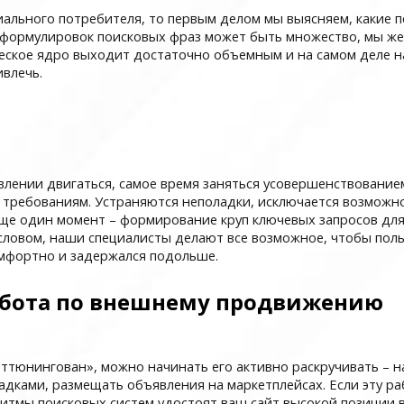
иального потребителя, то первым делом мы выясняем, какие п
формулировок поисковых фраз может быть множество, мы же
еское ядро выходит достаточно объемным и на самом деле на
ивлечь.
авлении двигаться, самое время заняться усовершенствованием
требованиям. Устраняются неполадки, исключается возможнос
 Еще один момент – формирование круп ключевых запросов дл
ловом, наши специалисты делают все возможное, чтобы польз
комфортно и задержался подольше.
бота по внешнему продвижению
оттюнингован», можно начинать его активно раскручивать – 
дками, размещать объявления на маркетплейсах. Если эту ра
оритмы поисковых систем удостоят ваш сайт высокой позиции 