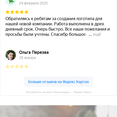
SeoZhdanov на карте Краснодара — Яндекс Карты