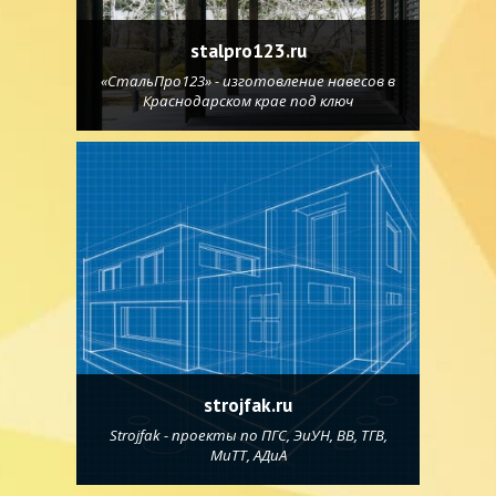
stalpro123.ru
«СтальПро123» - изготовление навесов в
Краснодарском крае под ключ
strojfak.ru
Strojfak - проекты по ПГС, ЭиУН, ВВ, ТГВ,
МиТТ, АДиА