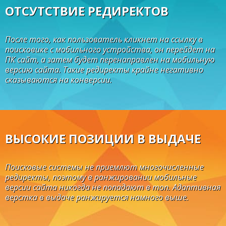
ОТСУТСТВИЕ РЕДИРЕКТОВ
После того, как пользователь кликнет на ссылку в
поисковике с мобильного устройства, он перейдет на
ПК сайт, а затем будет перенаправлен на мобильную
версию сайта. Такие редиректы крайне негативно
сказываются на конверсии.
ВЫСОКИЕ ПОЗИЦИИ В ВЫДАЧЕ
Поисковые системы не приемлют многочисленные
редиректы, поэтому в ранжировании мобильные
версии сайта никогда не попадают в топ. Адаптивная
верстка в выдаче ранжируется намного выше.