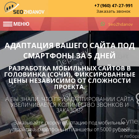
+7 (960) 47-27-991
Заказать звонок
МЕНЮ
SeoZhdanov
АДАПТАЦИЯ ВАШЕГО САЙТА ПОД
СМАРТФОНЫ ЗА 5 ДНЕЙ
РАЗРАБОТКА МОБИЛЬНЫХ САЙТОВ В
ГОЛОВИНКА (СОЧИ), ФИКСИРОВАННЫЕ
ЦЕНЫ НЕЗАВИСИМО ОТ СЛОЖНОСТИ
ПРОЕКТА.
А ВЫ ЗНАЛИ, ЧТО ПРИ АДАПТИРОВАНИИ САЙТА
УВЕЛИЧИВАЕТСЯ КОЛИЧЕСТВО ЗВОНКОВ И
ЗАКАЗОВ?
Заказывайте скорей адаптацию под мобильные
устройства, смартфоны и планшеты от 5000 рублей!