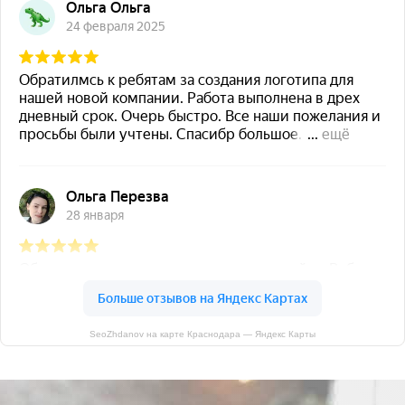
SeoZhdanov на карте Краснодара — Яндекс Карты