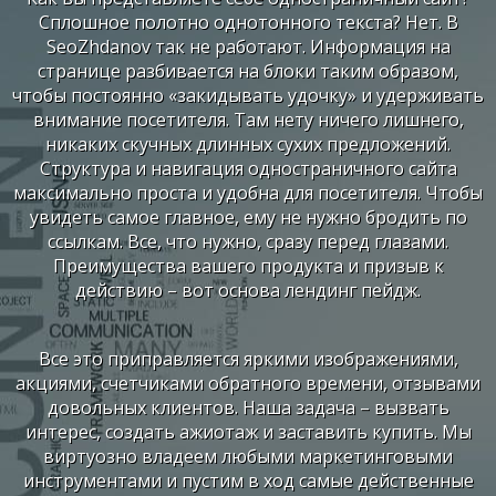
Сплошное полотно однотонного текста? Нет. В
SeoZhdanov так не работают. Информация на
странице разбивается на блоки таким образом,
чтобы постоянно «закидывать удочку» и удерживать
внимание посетителя. Там нету ничего лишнего,
никаких скучных длинных сухих предложений.
Структура и навигация одностраничного сайта
максимально проста и удобна для посетителя. Чтобы
увидеть самое главное, ему не нужно бродить по
ссылкам. Все, что нужно, сразу перед глазами.
Преимущества вашего продукта и призыв к
действию – вот основа лендинг пейдж.
Все это приправляется яркими изображениями,
акциями, счетчиками обратного времени, отзывами
довольных клиентов. Наша задача – вызвать
интерес, создать ажиотаж и заставить купить. Мы
виртуозно владеем любыми маркетинговыми
инструментами и пустим в ход самые действенные