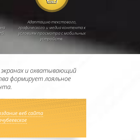
Адаптацию текстового,
 на
графического и медиа контента к
ей.
условиям просмотра с мобильных
устройств.
х экранах и охватывающий
ства формирует лояльное
нта.
оздание веб сайта
очубеевское