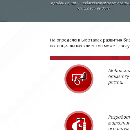
продвижения — наблюдается рост позици
поисковой выдаче.
На определенных этапах развития би
потенциальных клиентов может сослуж
Мобильны
отметку 
расти.
Разработ
маркетин
использу