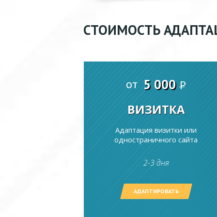
СТОИМОСТЬ АДАПТА
5 000
от
P
ВИЗИТКА
Адаптация визитки или
одностраничного сайта
2-3 дня
АДАПТИРОВАТЬ