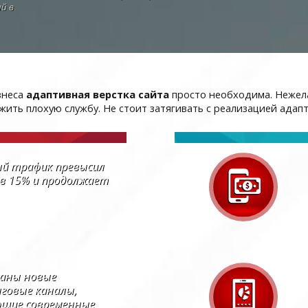
й в
знеса
адаптивная верстка сайта
просто необходима. Нежел
ить плохую службу. Не стоит затягивать с реализацией адапт
й трафик превысил
в 15% и продолжает
аны новые
говые каналы,
ющие современные