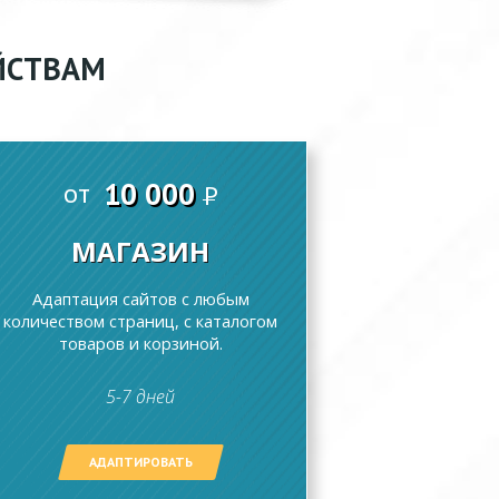
ЙСТВАМ
10 000
от
P
МАГАЗИН
Адаптация сайтов с любым
количеством страниц, с каталогом
товаров и корзиной.
5-7 дней
АДАПТИРОВАТЬ