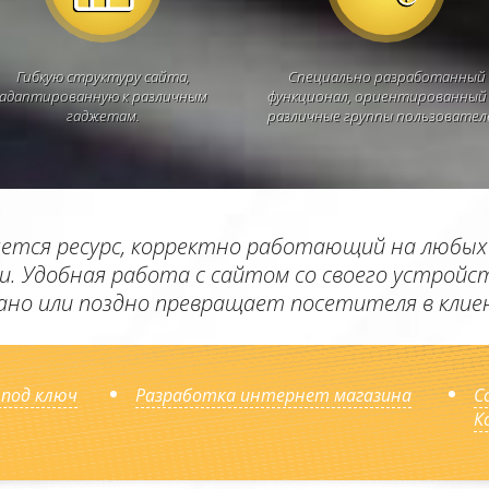
Гибкую структуру сайта,
Специально разработанный
адаптированную к различным
функционал, ориентированный
гаджетам.
различные группы пользовател
яется ресурс, корректно работающий на любы
ии. Удобная работа с сайтом со своего устрой
рано или поздно превращает посетителя в клие
 под ключ
Разработка интернет магазина
С
К